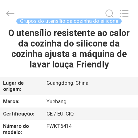
-
2026
Guangzhou
Yuehang
Trading
Grupos do utensílio da cozinha do silicone
Co.,Ltd..
All
O utensílio resistente ao calor
CASA
Rights
Reserved.
da cozinha do silicone da
PRODUTOS
cozinha ajusta a máquina de
lavar louça Friendly
SOBRE
NÓS
Lugar de
Guangdong, China
origem:
EXCURSÃO
Marca:
Yuehang
DA
Certificação:
CE / EU, CIQ
FÁBRICA
Número do
FWKT6414
modelo: