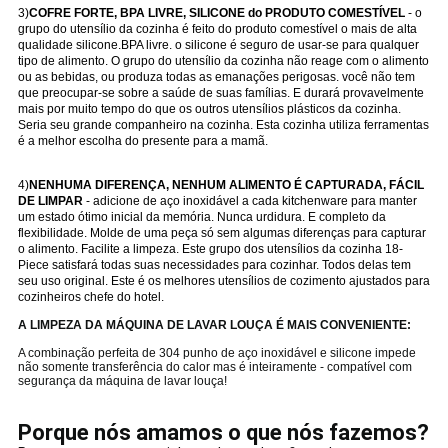
3)
COFRE FORTE, BPA LIVRE, SILICONE do PRODUTO COMESTÍVEL
- o
grupo do utensílio da cozinha é feito do produto comestível o mais de alta
qualidade silicone.BPA livre. o silicone é seguro de usar-se para qualquer
tipo de alimento. O grupo do utensílio da cozinha não reage com o alimento
ou as bebidas, ou produza todas as emanações perigosas. você não tem
que preocupar-se sobre a saúde de suas famílias. E durará provavelmente
mais por muito tempo do que os outros utensílios plásticos da cozinha.
Seria seu grande companheiro na cozinha. Esta cozinha utiliza ferramentas
é a melhor escolha do presente para a mamã.
4)
NENHUMA DIFERENÇA, NENHUM ALIMENTO É CAPTURADA, FÁCIL
DE LIMPAR
- adicione de aço inoxidável a cada kitchenware para manter
um estado ótimo inicial da memória. Nunca urdidura. E completo da
flexibilidade. Molde de uma peça só sem algumas diferenças para capturar
o alimento. Facilite a limpeza. Este grupo dos utensílios da cozinha 18-
Piece satisfará todas suas necessidades para cozinhar. Todos delas tem
seu uso original. Este é os melhores utensílios de cozimento ajustados para
cozinheiros chefe do hotel.
A LIMPEZA DA MÁQUINA DE LAVAR LOUÇA É MAIS CONVENIENTE:
A combinação perfeita de 304 punho de aço inoxidável e silicone impede
não somente transferência do calor mas é inteiramente - compatível com
segurança da máquina de lavar louça!
Porque nós amamos o que nós fazemos?