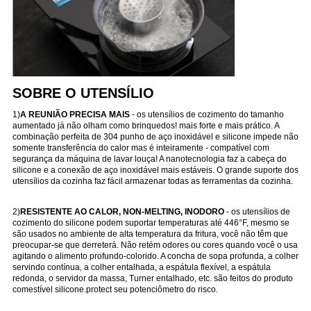
SOBRE O UTENSÍLIO
1)
A REUNIÃO PRECISA MAIS
- os utensílios de cozimento do tamanho
aumentado já não olham como brinquedos! mais forte e mais prático. A
combinação perfeita de 304 punho de aço inoxidável e silicone impede não
somente transferência do calor mas é inteiramente - compatível com
segurança da máquina de lavar louça! A nanotecnologia faz a cabeça do
silicone e a conexão de aço inoxidável mais estáveis. O grande suporte dos
utensílios da cozinha faz fácil armazenar todas as ferramentas da cozinha.
2)
RESISTENTE AO CALOR, NON-MELTING, INODORO
- os utensílios de
cozimento do silicone podem suportar temperaturas até 446°F, mesmo se
são usados no ambiente de alta temperatura da fritura, você não têm que
preocupar-se que derreterá. Não retém odores ou cores quando você o usa
agitando o alimento profundo-colorido. A concha de sopa profunda, a colher
servindo contínua, a colher entalhada, a espátula flexível, a espátula
redonda, o servidor da massa, Turner entalhado, etc. são feitos do produto
comestível silicone.protect seu potenciômetro do risco.