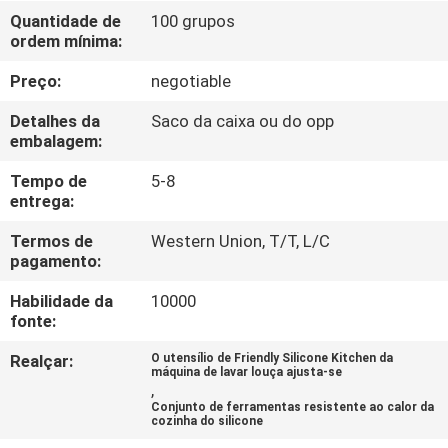
CONTROLE
Quantidade de
100 grupos
ordem mínima:
DA
QUALIDADE
Preço:
negotiable
Detalhes da
Saco da caixa ou do opp
CONTACTE-
embalagem:
NOS
Tempo de
5-8
entrega:
PEÇA
Termos de
Western Union, T/T, L/C
pagamento:
UMAS
Habilidade da
10000
CITAÇÕES
fonte:
Realçar:
O utensílio de Friendly Silicone Kitchen da
MAPA
máquina de lavar louça ajusta-se
,
DO
Conjunto de ferramentas resistente ao calor da
cozinha do silicone
SITE