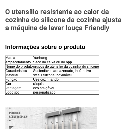
O utensílio resistente ao calor da
cozinha do silicone da cozinha ajusta
a máquina de lavar louça Friendly
Informações sobre o produto
Marca
Yuehang
empacotamento
Saco da caixa ou do opp
Nome do produto
grupos do utensílio da cozinha do silicone
Característica
Sustentável, armazenado, inofensivo
Material
steel+silicone inoxidável
Função
Use cozinhando
Cor
cáquis
Vantagem
eco amigável
Logotipo
personalizado