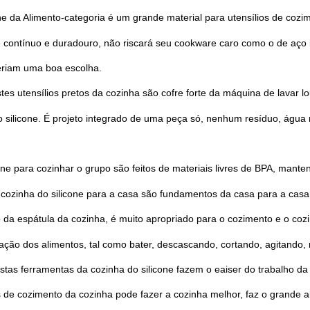
ne da Alimento-categoria é um grande material para utensílios de cozime
te contínuo e duradouro, não riscará seu cookware caro como o de aço 
seriam uma boa escolha.
tes utensílios pretos da cozinha são cofre forte da máquina de lavar 
 o silicone. É projeto integrado de uma peça só, nenhum resíduo, água
e para cozinhar o grupo são feitos de materiais livres de BPA, mantend
Deixe um recado
a cozinha do silicone para a casa são fundamentos da casa para a cas
Ligaremos para você em breve!
 da espátula da cozinha, é muito apropriado para o cozimento e o coz
ração dos alimentos, tal como bater, descascando, cortando, agitando,
Estas ferramentas da cozinha do silicone fazem o eaiser do trabalho da
s de cozimento da cozinha pode fazer a cozinha melhor, faz o grande a