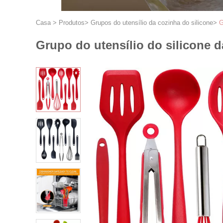
Casa
>
Produtos
>
Grupos do utensílio da cozinha do silicone
>
G
Grupo do utensílio do silicone d