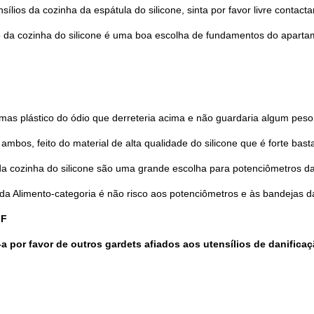
ios da cozinha da espátula do silicone, sinta por favor livre contactar
o da cozinha do silicone é uma boa escolha de fundamentos do aparta
Submeter
as plástico do ódio que derreteria acima e não guardaria algum peso
 ambos, feito do material de alta qualidade do silicone que é forte bas
da cozinha do silicone são uma grande escolha para potenciômetros da
 da Alimento-categoria é não risco aos potenciômetros e às bandejas d
°F
a por favor de outros gardets afiados aos utensílios de danificaç