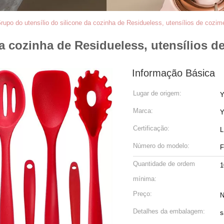
rupo do utensílio do silicone da cozinha de Residueless, utensílios de cozime
a cozinha de Residueless, utensílios de
Informação Básica
Lugar de origem:
Y
Marca:
Y
Certificação:
L
Número do modelo:
F
Quantidade de ordem
1
mínima:
Preço:
N
Detalhes da embalagem:
s