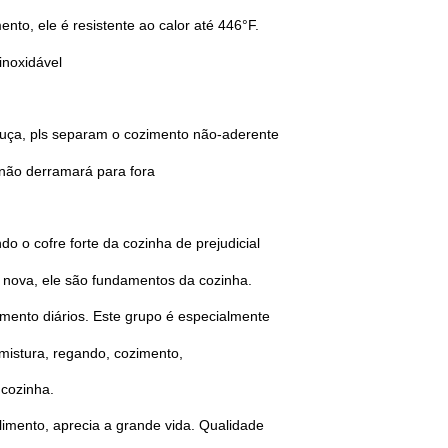
nto, ele é resistente ao calor até 446°F.
inoxidável
louça, pls separam o cozimento não-aderente
 não derramará para fora
o o cofre forte da cozinha de prejudicial
a nova, ele são fundamentos da cozinha.
imento diários. Este grupo é especialmente
 mistura, regando, cozimento,
 cozinha.
limento, aprecia a grande vida. Qualidade