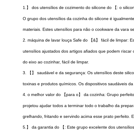
1.】 dos utensílios de cozimento do silicone do 【: o silico
O grupo dos utensílios da cozinha do silicone é igualmen
materiais. Estes utensílios para não o cookware da vara 
2. máquina de lavar louça Safe do 【&】 fácil de limpar: Es
utensílios ajustados dos artigos afiados que podem riscar
do eixo ao cozinhar, fácil de limpar.
3. 【】 saudável e da segurança: Os utensílios deste silicon
toxinas e produtos químicos. Os dispositivos saudáveis d
4. o melhor valor do 【para o】 da cozinha: Grupo perfeito
projetou ajudar todos a terminar todo o trabalho da prepa
grelhando, fritando e servindo acima esse prato perfeito. 
5.】 da garantia do 【: Este grupo excelente dos utensílio