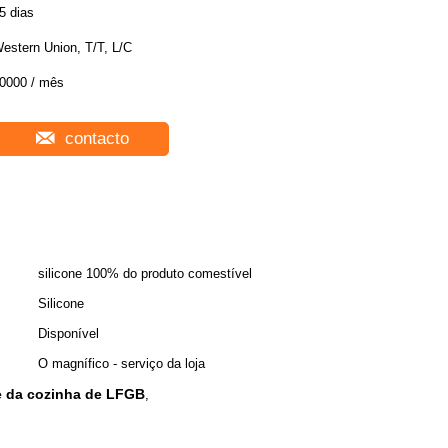
5 dias
estern Union, T/T, L/C
0000 / mês
contacto
silicone 100% do produto comestível
Silicone
Disponível
O magnífico - serviço da loja
ne da cozinha de LFGB
,