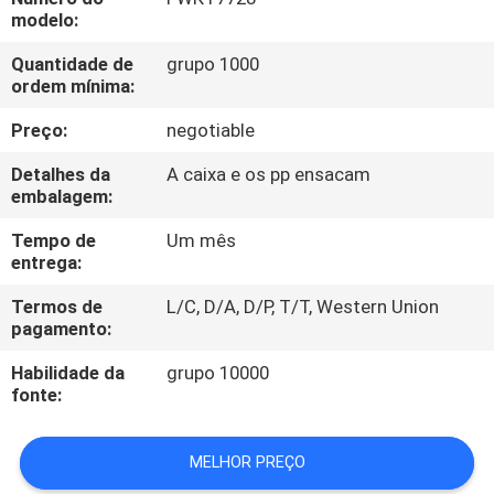
CONTROLE
modelo:
DA
Quantidade de
grupo 1000
QUALIDADE
ordem mínima:
Preço:
negotiable
CONTACTE-
Detalhes da
A caixa e os pp ensacam
NOS
embalagem:
Tempo de
Um mês
entrega:
PEÇA
UMAS
Termos de
L/C, D/A, D/P, T/T, Western Union
pagamento:
CITAÇÕES
Habilidade da
grupo 10000
fonte:
MAPA
DO
MELHOR PREÇO
SITE