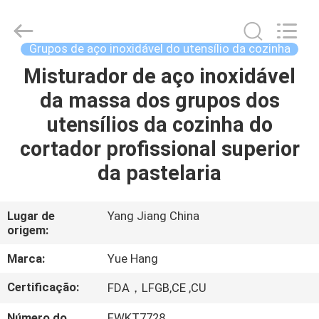
-
2026
Guangzhou
Yuehang
Trading
Grupos de aço inoxidável do utensílio da cozinha
Co.,Ltd..
All
Misturador de aço inoxidável
CASA
Rights
Reserved.
da massa dos grupos dos
PRODUTOS
utensílios da cozinha do
cortador profissional superior
SOBRE
da pastelaria
NÓS
Lugar de
Yang Jiang China
origem:
EXCURSÃO
DA
Marca:
Yue Hang
FÁBRICA
Certificação:
FDA，LFGB,CE ,CU
Número do
FWKT7728